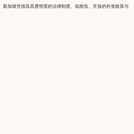
新加坡凭借其高透明度的法律制度、低税负、开放的外资政策与
国际化的营商环境，成为全球外国企业设立公司的首选目的地。
外国人只要满足最低要求——一名本地董事、注册地址、公司秘
书及最小资本额，便可合法注册一家新加坡公司。整个流程快捷
高效、合规透明，是进入亚洲市场的最佳起点。
无论您来自台湾、中国、香港、日本、欧洲或美国，在新加坡设
立公司不仅能提升国际形象，还能有效优化全球运营架构。新加
坡不仅是一个注册地点，更是企业成长、创新与国际化的战略平
台。
No related posts.